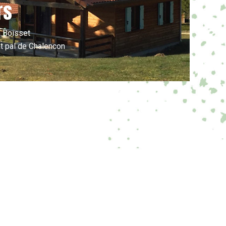
rs
à Boisset
nt pal de Chalencon