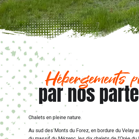
Hébergements p
par nos part
Chalets en pleine nature.
Au sud des Monts du Forez, en bordure du Velay 
du massif du Mézenc, les dix chalets de l’Orée du 