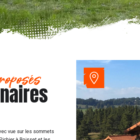
roposés
enaires
avec vue sur les sommets
Pichier à Boisset et les