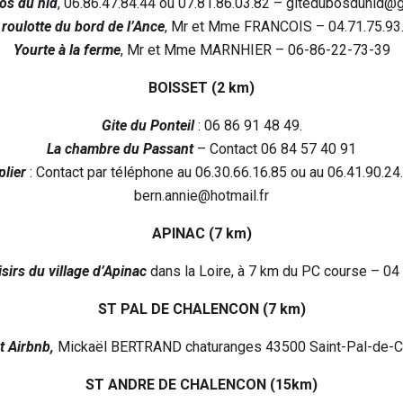
os du nid
, 06.86.47.84.44 ou 07.81.86.03.82 – gitedubosdunid@
 roulotte du bord de l’Ance
, Mr et Mme FRANCOIS – 04.71.75.93
Yourte à la ferme
, Mr et Mme MARNHIER – 06-86-22-73-39
BOISSET (2 km)
Gite du Ponteil
: 06 86 91 48 49.
La chambre du Passant
– Contact 06 84 57 40 91
plier
: Contact par téléphone au 06.30.66.16.85 ou au 06.41.90.24
bern.annie@hotmail.fr
APINAC (7 km)
isirs du village d’Apinac
dans la Loire, à 7 km du PC course – 04
ST PAL DE CHALENCON (7 km)
 Airbnb,
Mickaël BERTRAND chaturanges 43500 Saint-Pal-de-C
ST ANDRE DE CHALENCON (15km)