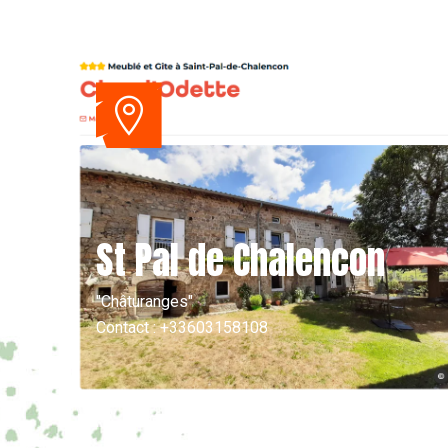
St Pal de Chalencon
"Châturanges"
Contact : +33603158108