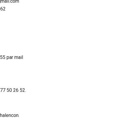
gmail.com
.62
.55 par mail
 77 50 26 52.
halencon.