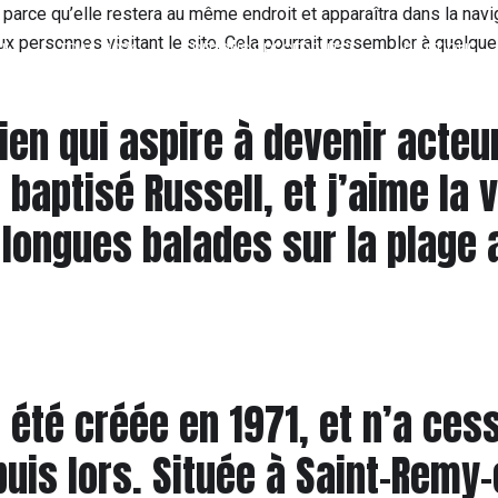
 parce qu’elle restera au même endroit et apparaîtra dans la navi
 personnes visitant le site. Cela pourrait ressembler à quelqu
IL
TRAIL 2026
EDITIONS PRÉCÉDENTES
PRATIQUE
en qui aspire à devenir acteur,
 baptisé Russell, et j’aime la 
 longues balades sur la plage 
 été créée en 1971, et n’a ces
puis lors. Située à Saint-Remy