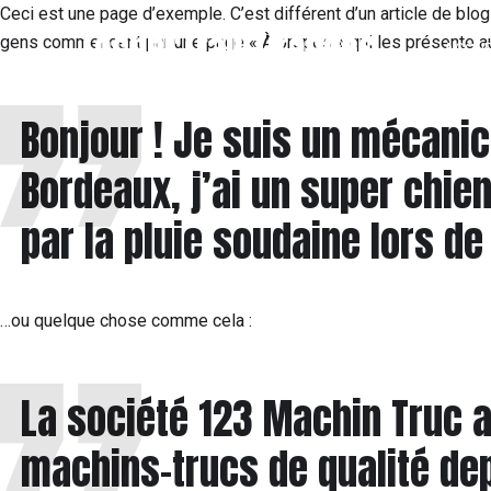
Ceci est une page d’exemple. C’est différent d’un article de blog
Techni'Trail Tiranges
gens commencent par une page « À propos » qui les présente aux
ACCUE
Bonjour ! Je suis un mécanici
Bordeaux, j’ai un super chien
par la pluie soudaine lors de
…ou quelque chose comme cela :
La société 123 Machin Truc a
machins-trucs de qualité de