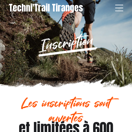
Techni'Trail Tiranges
Inscription
Les inscriptions sont
ouvertes
et limitées à 600