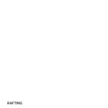
Techni'Trail Tiranges
Portfolio
RAFTING